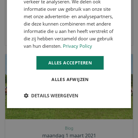
verkeer te analyseren. We delen ook
Blog
informatie over uw gebruik van onze site
donderdag 4 maart 2021
met onze advertentie- en analysepartners,
die deze kunnen combineren met andere
Warehouse automatisering voor
informatie die u aan hen heeft verstrekt of
AGF-bedrijven
die zij hebben verzameld door uw gebruik
van hun diensten.
Privacy Policy
ALLES ACCEPTEREN
ALLES AFWIJZEN
DETAILS WEERGEVEN
Blog
maandag 1 maart 2021