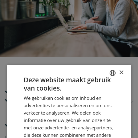
Naar wie zijn we op zoek?
×
Deze website maakt gebruik
van cookies.
ENGLISH
Heb jij dezelfde passie voor Food
We gebruiken cookies om inhoud en
DUTCH
Bekend en ervaren met Microsoft technologiestack,
advertenties te personaliseren en om ons
inclusief
verkeer te analyseren. We delen ook
Office, Dynamics 365 en het Power Platform?
informatie over uw gebruik van onze site
Gericht op klantensucces, vandaag en morgen
met onze advertentie- en analysepartners,
die deze kunnen combineren met andere
Dan zijn wij op zoek naar jou!