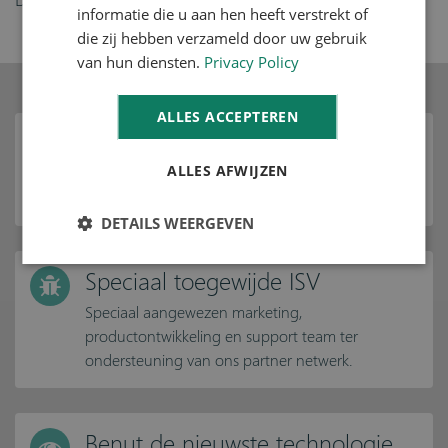
informatie die u aan hen heeft verstrekt of
die zij hebben verzameld door uw gebruik
van hun diensten.
Privacy Policy
ALLES ACCEPTEREN
Succesvolle oplossing wereldwijd
ALLES AFWIJZEN
Met meer dan 20 jaar ervaring, 100+ projecten en
1000+ users .
DETAILS WEERGEVEN
Speciaal toegewijde ISV
Speciaal aangewezen marketing,
productontwikkeling en support team ter
ondersteuning van ons partner netwerk.
Benut de nieuwste technologie