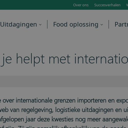
Over ons
Succesverhalen
Uitdagingen
Food oplossing
Part
je helpt met internati
over internationale grenzen importeren en expor
b van regelgeving, logistieke uitdagingen en uit
afgelopen jaar deze kwesties nog meer aangewakk