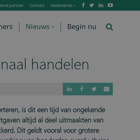
Word partner
Contact
Nederlands
ners
Nieuws
Begin nu
onaal handelen
teren, is dit een tijd van ongekende
gaven altijd al deel uitmaakten van
erd. Dit geldt vooral voor grotere