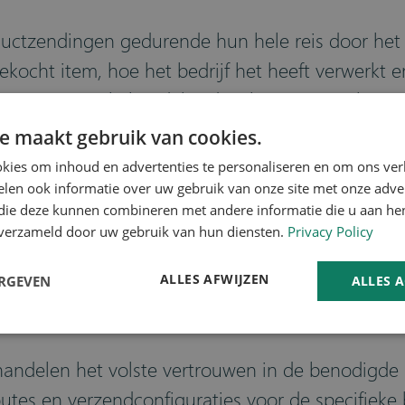
ctzendingen gedurende hun hele reis door het be
gekocht item, hoe het bedrijf het heeft verwerkt 
 internationale handel is dat shipment tracking
chain vast te stellen.
e maakt gebruik van cookies.
kies om inhoud en advertenties te personaliseren en om ons ver
ten, belastingen, tarieven, rechten en alle and
len ook informatie over uw gebruik van onze site met onze adver
rgaan. Dit geeft bedrijven een veel beter overz
 die deze kunnen combineren met andere informatie die u aan hen
n verzameld door uw gebruik van hun diensten.
Privacy Policy
 bepaalde locaties - waardoor ze hun verkoopst
ALLES AFWIJZEN
ERGEVEN
ALLES 
 handelen het volste vertrouwen in de benodigde
tes en verzendconfiguraties voor de specifieke b