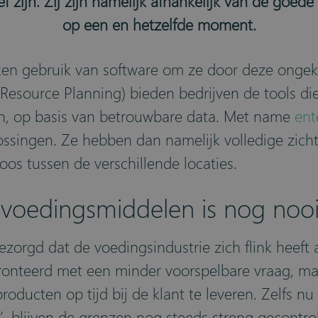
ef zijn. Zij zijn namelijk afhankelijk van de goe
op een en hetzelfde moment.
ken gebruik van software om ze door deze ongek
e Resource Planning) bieden bedrijven de tools 
n, op basis van betrouwbare data. Met name
ent
ssingen. Ze hebben dan namelijk volledige zicht
oos tussen de verschillende locaties.
n voedingsmiddelen is nog noo
ezorgd dat de voedingsindustrie zich flink heef
onteerd met een minder voorspelbare vraag, maar
oducten op tijd bij de klant te leveren. Zelfs nu
, blijven de grenzen nog steeds streng gecontro