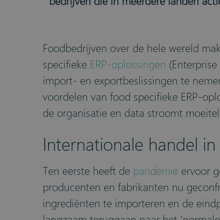
bedrijven die in meerdere landen acti
Foodbedrijven over de hele wereld ma
specifieke
ERP-oplossingen
(Enterpris
import- en exportbeslissingen te neme
voordelen van food specifieke ERP-oplo
de organisatie en data stroomt moeitel
Internationale handel i
Ten eerste heeft de
pandemie
ervoor g
producenten en fabrikanten nu geconfr
ingrediënten te importeren en de eindpr
langzaam teruggaan naar het ‘normale’