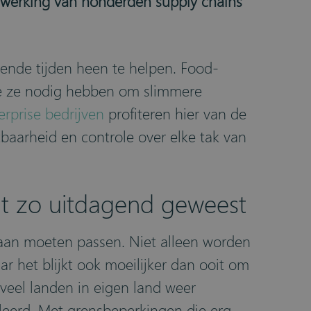
de werking van honderden supply chains
ende tijden heen te helpen. Food-
die ze nodig hebben om slimmere
erprise bedrijven
profiteren hier van de
baarheid en controle over elke tak van
it zo uitdagend geweest
t aan moeten passen. Niet alleen worden
 het blijkt ook moeilijker dan ooit om
 veel landen in eigen land weer
leerd. Met grensbeperkingen die erg