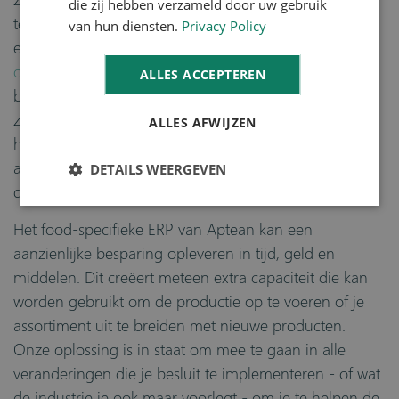
die zij hebben verzameld door uw gebruik
te grijpen. Brood- en banketproducten zijn nog steeds
van hun diensten.
Privacy Policy
erg populair en de
vraag van de consument verandert
op verschillende manieren
. Hierdoor verandert je
ALLES ACCEPTEREN
bakkerij de komende jaren waarschijnlijk aanzienlijk -
zowel in grootte als productassortiment. Wat je nodig
ALLES AFWIJZEN
hebt, is een softwareoplossing die zich kan aanpassen
aan de veranderende grootte van je bedrijf - en zelfs
DETAILS WEERGEVEN
de groei ervan kan versnellen.
Het food-specifieke ERP van Aptean kan een
aanzienlijke besparing opleveren in tijd, geld en
middelen. Dit creëert meteen extra capaciteit die kan
worden gebruikt om de productie op te voeren of je
assortiment uit te breiden met nieuwe producten.
Onze oplossing is in staat om mee te gaan in alle
veranderingen die je besluit te implementeren - of wat
de industrie je ook maar voorlegt - om je te helpen de