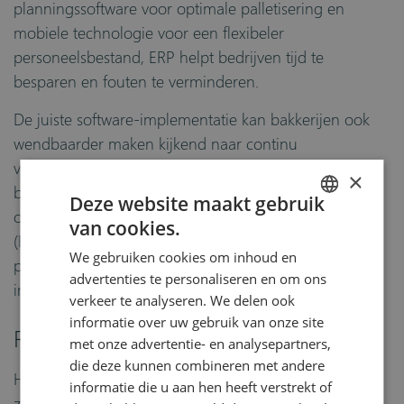
planningssoftware voor optimale palletisering en
mobiele technologie voor een flexibeler
personeelsbestand, ERP helpt bedrijven tijd te
besparen en fouten te verminderen.
De juiste software-implementatie kan bakkerijen ook
wendbaarder maken kijkend naar continu
veranderende omstandigheden. Gesteund door
×
betrouwbare gegevens van hoge kwaliteit uit een hele
Deze website maakt gebruik
organisatie, evenals ingebouwde business intelligence
van cookies.
ENGLISH
(BI)-mogelijkheden, zijn producenten in staat om
We gebruiken cookies om inhoud en
DUTCH
positieve veranderingen aan te brengen in verkoop-,
advertenties te personaliseren en om ons
inkoop- en productieprocessen.
verkeer te analyseren. We delen ook
informatie over uw gebruik van onze site
Ready for what’s next
met onze advertentie- en analysepartners,
die deze kunnen combineren met andere
Het is een spannende tijd in de bakkerijsector - en er
informatie die u aan hen heeft verstrekt of
zijn zeker kansen voor bedrijven die bereid zijn om ze