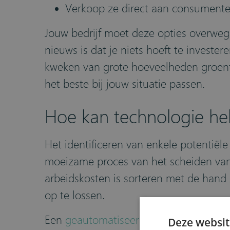
Verkoop ze direct aan consument
Jouw bedrijf moet deze opties overweg
nieuws is dat je niets hoeft te investe
kweken van grote hoeveelheden groenten 
het beste bij jouw situatie passen.
Hoe kan technologie he
Het identificeren van enkele potentiële
moeizame proces van het scheiden van 
arbeidskosten is sorteren met de hand 
op te lossen.
Een
geautomatiseerd voedselsortering
Deze websit