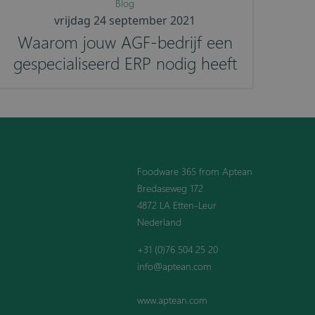
Blog
vrijdag 24 september 2021
Waarom jouw AGF-bedrijf een
gespecialiseerd ERP nodig heeft
Foodware 365 from Aptean
Bredaseweg 172
4872 LA Etten-Leur
Nederland
+31 (0)76 504 25 20
info@aptean.com
www.aptean.com