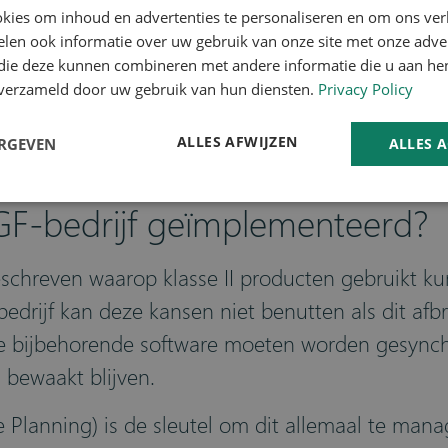
d genoeg om te differentiëren in gewicht, en s
kies om inhoud en advertenties te personaliseren en om ons ver
len ook informatie over uw gebruik van onze site met onze adver
en met kleur, afmetingen en kwaliteit herkennen
 die deze kunnen combineren met andere informatie die u aan hen
n verzameld door uw gebruik van hun diensten.
Privacy Policy
n met de software, dit maakt volledige control
ALLES AFWIJZEN
ERGEVEN
ALLES 
cifieke specificaties.
AGF-bedrijf geïmplementeerd?
schreven waarop klasse II producten gebruikt 
drijf kan deze kansen niet benutten als dit afbr
n de bijbehorende software moeten worden gesynch
 bewaakt blijven.
e Planning) is de sleutel om dit allemaal te man