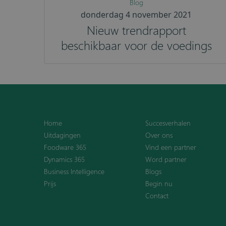
Blog
donderdag 4 november 2021
Nieuw trendrapport
beschikbaar voor de voedings
Home
Succesverhalen
Uitdagingen
Over ons
Foodware 365
Vind een partner
Dynamics 365
Word partner
Business Intelligence
Blogs
Prijs
Begin nu
Contact