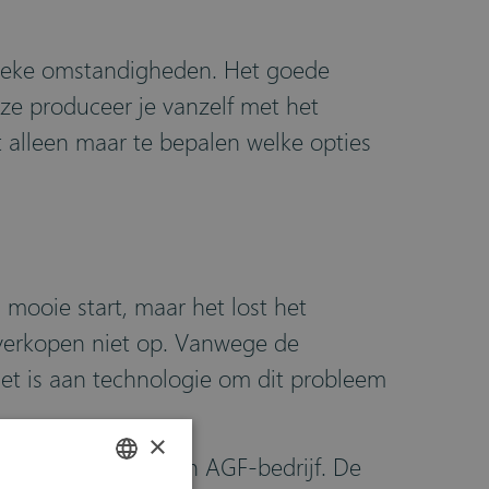
nieke omstandigheden. Het goede
deze produceer je vanzelf met het
t alleen maar te bepalen welke opties
 mooie start, maar het lost het
 verkopen niet op. Vanwege de
het is aan technologie om dit probleem
×
activiteiten van een AGF-bedrijf. De