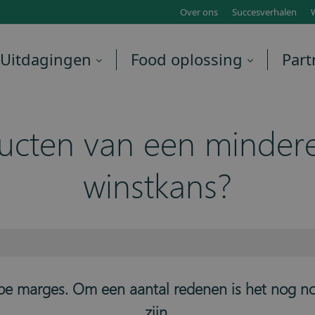
Over ons
Succesverhalen
Uitdagingen
Food oplossing
Part
ucten van een mindere
winstkans?
e marges. Om een aantal redenen is het nog noo
zijn.