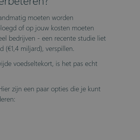
erbeteren?
e handmatig moeten worden
ploegd of op jouw kosten moeten
eel bedrijven - een
recente studie
liet
 (€1,4 miljard), verspillen.
wijde voedseltekort, is het pas echt
er zijn een paar opties die je kunt
deren: