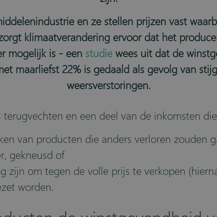
middelenindustrie en ze stellen prijzen vast waarb
orgt klimaatverandering ervoor dat het producer
 mogelijk is - een
studie
wees uit dat de winstg
et maarliefst 22% is gedaald als gevolg van sti
weersverstoringen.
rs terugvechten en een deel van de inkomsten di
ken van producten die anders verloren zouden g
er, gekneusd of
zijn om tegen de volle prijs te verkopen (hiern
ezet worden.