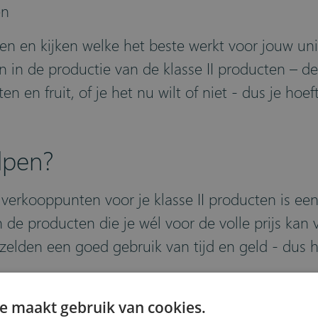
en
en en kijken welke het beste werkt voor jouw u
ren in de productie van de klasse II producten – 
en fruit, of je het nu wilt of niet - dus je hoef
lpen?
 verkooppunten voor je klasse II producten is een
de producten die je wél voor de volle prijs kan
zelden een goed gebruik van tijd en geld - dus 
ssysteem
kan een revolutie teweegbrengen in de 
e maakt gebruik van cookies.