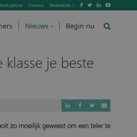
Word partner
Contact
Nederlands
ners
Nieuws
Begin nu
 klasse je beste
it zo moeilijk geweest om een teler te