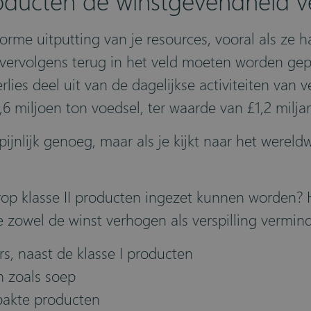
roducten de winstgevendheid v
norme uitputting van je resources, vooral als z
 vervolgens terug in het veld moeten worden ge
es deel uit van de dagelijkse activiteiten van v
,6 miljoen ton voedsel, ter waarde van £1,2 miljard
pijnlijk genoeg, maar als je kijkt naar het wereld
p klasse II producten ingezet kunnen worden? Hi
e zowel de winst verhogen als verspilling vermin
rs, naast de klasse I producten
n zoals soep
pakte producten