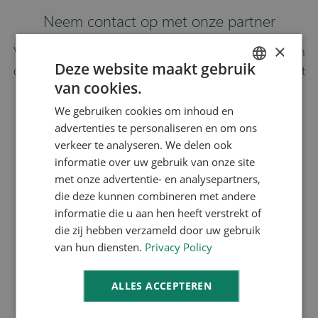
Neem contact op met onze partner
×
Vul het onderstaande formulier in en wij brengen je in
Deze website maakt gebruik
contact met onze partner. Tevens verzekeren wij je dat
van cookies.
de juiste persoon de contactaanvraag ontvangt.
ENGLISH
We gebruiken cookies om inhoud en
DUTCH
advertenties te personaliseren en om ons
verkeer te analyseren. We delen ook
informatie over uw gebruik van onze site
met onze advertentie- en analysepartners,
die deze kunnen combineren met andere
informatie die u aan hen heeft verstrekt of
die zij hebben verzameld door uw gebruik
van hun diensten.
Privacy Policy
ALLES ACCEPTEREN