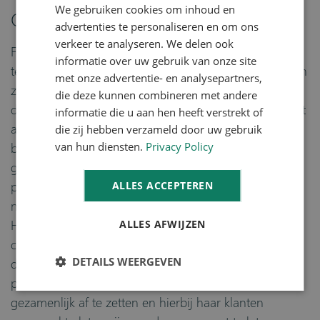
We gebruiken cookies om inhoud en
DUTCH
Over Fossa Eugenia
advertenties te personaliseren en om ons
verkeer te analyseren. We delen ook
Fossa Eugenia, met hoofdkantoor in Venlo, is een
informatie over uw gebruik van onze site
telersvereniging met 34 leden. Met een stijgende lijn in
met onze advertentie- en analysepartners,
zowel de omzet en telers als assortiment, is Fossa
die deze kunnen combineren met andere
duidelijk een bedrijf in groei. De telersvereniging levert
informatie die u aan hen heeft verstrekt of
die zij hebben verzameld door uw gebruik
aan groothandels, supermarkten en verwerkende
van hun diensten.
Privacy Policy
bedrijven. Fossa is een echte platte organisatie, en
gelooft in korte lijntjes. Dat betekent ook dat de
ALLES ACCEPTEREN
producten voor het grootste gedeelte direct van teler
naar klant gaan, zonder onnodige extra tussenstops.
ALLES AFWIJZEN
Hoe Fossa het zelf mooi verwoordt: “Fossa is een
coöperatie van en voor telers die jaarrond en op
DETAILS WEERGEVEN
duurzame wijze, gezonde groenten en fruit
produceren. Zij heeft als doel haar producten
gezamenlijk af te zetten en hierbij haar klanten