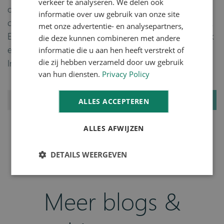
verkeer te analyseren. We delen ook
op het milieu. De Verspillingsfabriek gaat zich IFS
informatie over uw gebruik van onze site
certificeren en legt daarmee de kwaliteitslat zeer hoog.
met onze advertentie- en analysepartners,
Een goed ERP-software systeem is hierbij onontbeerlijk
die deze kunnen combineren met andere
informatie die u aan hen heeft verstrekt of
en daarom hebben zij voor Foodware van Schouw
die zij hebben verzameld door uw gebruik
Informatisering gekozen.
van hun diensten.
Privacy Policy
DEEL
ALLES ACCEPTEREN
ALLES AFWIJZEN
28 augustus 2018
DETAILS WEERGEVEN
Terug naar overzicht
Meer blogs &