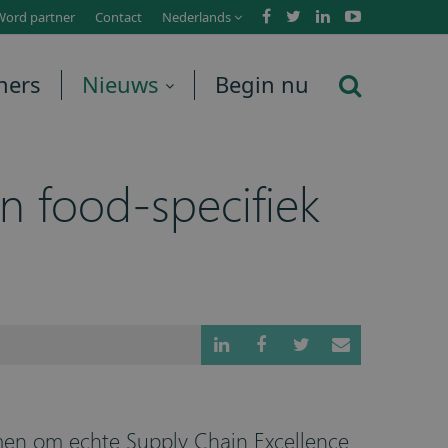
Word partner
Contact
Nederlands
ners
Nieuws
Begin nu
n food-specifiek
rmen om echte Supply Chain Excellence