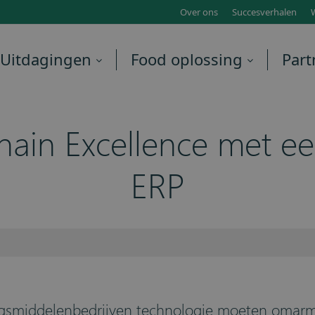
Over ons
Succesverhalen
Uitdagingen
Food oplossing
Part
hain Excellence met ee
ERP
edingsmiddelenbedrijven technologie moeten oma