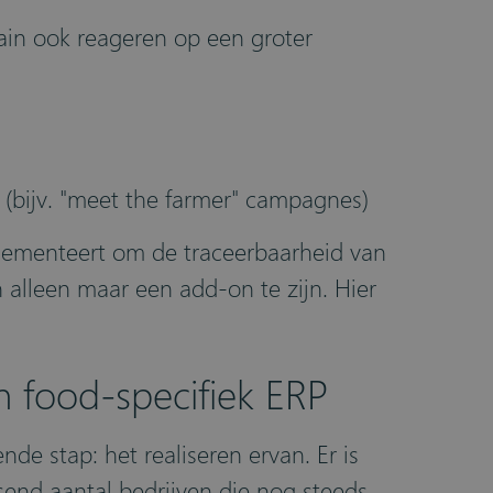
ain ook reageren op een groter
bijv. "meet the farmer" campagnes)
mplementeert om de traceerbaarheid van
n alleen maar een add-on te zijn. Hier
n food-specifiek ERP
de stap: het realiseren ervan. Er is
send aantal bedrijven die nog steeds