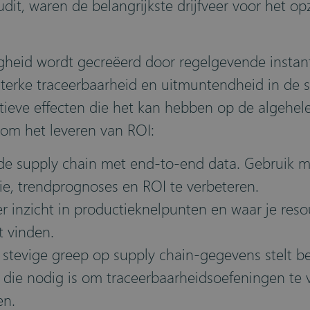
dit, waren de belangrijkste drijfveer voor het o
gheid wordt gecreëerd door regelgevende instanti
sterke traceerbaarheid en uitmuntendheid in de 
ositieve effecten die het kan hebben op de algehel
 om het leveren van ROI:
n de supply chain met end-to-end data. Gebruik
e, trendprognoses en ROI te verbeteren.
er inzicht in productieknelpunten en waar je res
t vinden.
stevige greep op supply chain-gegevens stelt bed
d die nodig is om traceerbaarheidsoefeningen te 
en.