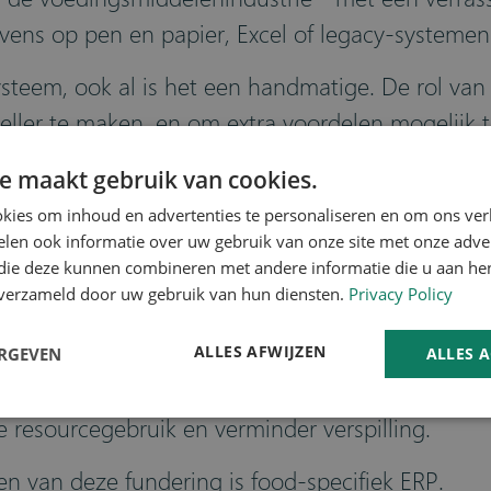
ens op pen en papier, Excel of legacy-systemen
systeem, ook al is het een handmatige. De rol van
sneller te maken, en om extra voordelen mogelijk
 komen, moet je bedrijf een digitale transforma
e maakt gebruik van cookies.
n:
kies om inhoud en advertenties te personaliseren en om ons ver
len ook informatie over uw gebruik van onze site met onze adver
andhaaf je één versie van de waarheid in organ
 die deze kunnen combineren met andere informatie die u aan hen
oringen geen problemen veroorzaken.
n verzameld door uw gebruik van hun diensten.
Privacy Policy
at over meer dan alleen barcodes scannen. Benut
ALLES AFWIJZEN
ERGEVEN
ALLES 
 te maken.
ties en knelpunten uitsluiten, en betere product- 
e resourcegebruik en verminder verspilling.
en van deze fundering is food-specifiek ERP.