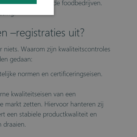
de QA managers van de foodbedrijven.
ssing.
 –registraties uit?
 niets. Waarom zijn kwaliteitscontroles
den gedaan:
elijke normen en certificeringseisen.
rne kwaliteitseisen van een
de markt zetten. Hiervoor hanteren zij
rt een stabiele productkwaliteit en
n draaien.