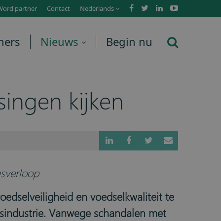
Word partner
Contact
Nederlands
ners
Nieuws
Begin nu
ingen kijken
esverloop
edselveiligheid en voedselkwaliteit te
ngsindustrie. Vanwege schandalen met