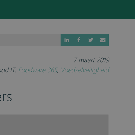
7 maart 2019
ood IT
,
Foodware 365
,
Voedselveiligheid
rs