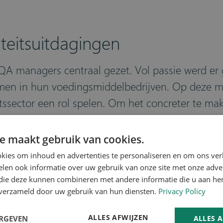
teitsuitdagingen
QA managers centraal gezet. Vol passie werd er
nkomen in hun voedingsmiddelbedrijven. Op deze 
itssector een rol spelen. Om het concreter te 
eest dringend is om het innovatieproces mee te 
e maakt gebruik van cookies.
en voor de uitdagingen
kies om inhoud en advertenties te personaliseren en om ons ver
len ook informatie over uw gebruik van onze site met onze adver
de stap in het innovatieproces gezet: het zoek
 die deze kunnen combineren met andere informatie die u aan hen
n verzameld door uw gebruik van hun diensten.
Privacy Policy
 klanten in de eerste themasessie. Tijdens een i
koppelen aan de benoemde uitdagingen (Solution
ALLES AFWIJZEN
ERGEVEN
ALLES 