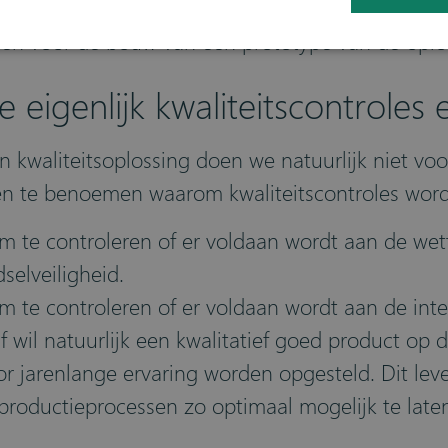
d voor de volgende stap. De ideeën toetsen bij 
n voor de bouw van een prototype van de oplo
genlijk kwaliteitscontroles en
waliteitsoplossing doen we natuurlijk niet voor
nen te benoemen waarom kwaliteitscontroles wor
om te controleren of er voldaan wordt aan de wett
selveiligheid.
om te controleren of er voldaan wordt aan de inte
f wil natuurlijk een kwalitatief goed product op 
or jarenlange ervaring worden opgesteld. Dit leve
 productieprocessen zo optimaal mogelijk te late