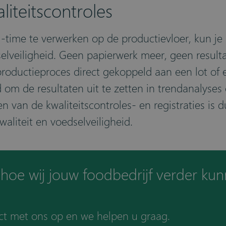
liteitscontroles
l-time te verwerken op de productievloer, kun je a
dselveiligheid. Geen papierwerk meer, geen result
productieproces direct gekoppeld aan een lot of 
id om de resultaten uit te zetten in trendanalys
n van de kwaliteitscontroles- en registraties is 
aliteit en voedselveiligheid.
 hoe wij jouw foodbedrijf verder ku
t met ons op en we helpen u graag.