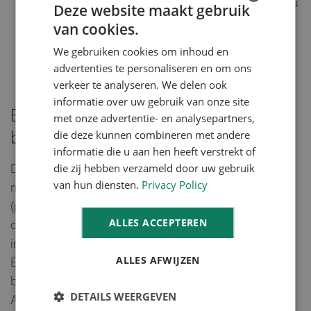
te maken. Het gaat erom dat we zien hoe het zou
Deze website maakt gebruik
kunnen of moeten zijn.
van cookies.
ENGLISH
Belangrijk is de gebruikerservaring te bepalen;
We gebruiken cookies om inhoud en
DUTCH
hoe willen wij de bedrijfsprocessen van onze
advertenties te personaliseren en om ons
klanten ondersteunen?
verkeer te analyseren. We delen ook
informatie over uw gebruik van onze site
Een startpunt om alles opnieuw te
met onze advertentie- en analysepartners,
bekijken
die deze kunnen combineren met andere
informatie die u aan hen heeft verstrekt of
die zij hebben verzameld door uw gebruik
De afgelopen maanden zijn we vooral bezig geweest
van hun diensten.
Privacy Policy
met het definiëren van ons functionele raamwerk
(product matrix) voor onze Business Central (NAV)
ALLES ACCEPTEREN
oplossing, de verdeling en hoe deze functionaliteiten
in verband staan met - en gebaseerd zijn op - ERP.
ALLES AFWIJZEN
Een startpunt om alles opnieuw te bekijken. We zijn
begonnen met het gebruik van een Event Driven
DETAILS WEERGEVEN
Architecture met Azure Event Grid-functies, wat