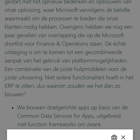
gestart met het opnieuw bedenken en opbouwen van
onze oplossing, waar Microsoft vervolgens de belofte
waarmaakt om de processen te bieden die onze
klanten nodig hebben. Overigens hebben we nog een
paar gevallen van overlapping die op de Microsoft
shortlist voor Finance & Operations staan. De échte
uitdaging is om te komen tot een gecombineerde
aanpak van het gebruik van platformmogelijkheden.
Een combinatie van de juiste hulpmiddelen voor de
juiste uitvoering. Niet iedere functionaliteit hoeft in het
ERP te zitten, dus waarom zouden we het dan zo
bouwen?
We bouwen doelgerichte apps op basis van de
Common Data Services for Apps, uitgebreid
met
function frameworks
om zware
aanpassingen, integratie en verbinding mogelijk
×