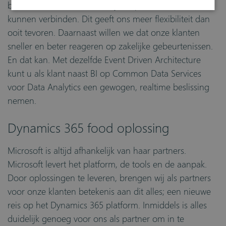
betekent dat we alles ‘loosely coupled’ met elkaar
kunnen verbinden. Dit geeft ons meer flexibiliteit dan
ooit tevoren. Daarnaast willen we dat onze klanten
sneller en beter reageren op zakelijke gebeurtenissen.
En dat kan. Met dezelfde Event Driven Architecture
kunt u als klant naast BI op Common Data Services
voor Data Analytics een gewogen, realtime beslissing
nemen.
Dynamics 365 food oplossing
Microsoft is altijd afhankelijk van haar partners.
Microsoft levert het platform, de tools en de aanpak.
Door oplossingen te leveren, brengen wij als partners
voor onze klanten betekenis aan dit alles; een nieuwe
reis op het Dynamics 365 platform. Inmiddels is alles
duidelijk genoeg voor ons als partner om in te